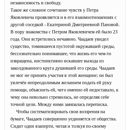
независимость и свободу.
Такое же сложное сочетание чувств у Петра
Яковлевича проявляется и в его взаимоотношениях с
другой соседкой - Екатериной Дмитриевной Пановой.
В пору знакомства с Петром Яковлевичем ей было 23
года. Они встретились нечаянно. Чаадаев увидел
существо, томившееся пустотой окружавшей среды,
бессознательно понимавшее, что жизнь его чем-то
извращена, инстинктивно искавшее выхода из
заколдованного круга душившей его среды. Чаадаев
не мог не принять участия в этой женщине; он был
увлечён непреодолимым желанием подать ей руку
помощи, объяснить ей, чего именно ей недоставало, к
чему она невольно стремилась, не определяя себе
точной цели. Между ними завязалась переписка.
Чтобы систематизировать свои воззрения на
бумаге, Чаадаев совершенно уединяется от общества.
Сидит один взаперти, читая и толкуя по-своему