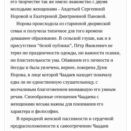
его творчестве так же имело знакомство с двумя
молодыми женщинами - Авдотьей Сергеевной
Норовой и Екатериной Дмитриевной Пановой.
Норова происходила из старинной дворянской
семьи и получила типичное для того времени
домашнее образование. В сельской глуши, как и в
присутствии “белой публики”, Пётр Яковлевич не
терял ни праздничности одежды, ни важности осанки,
ни блистательности ума. Обаянием его личности и
беседы и была увлечена, вернее, покорена Дуня
Норова, в лице которой Чаадаев находит поначалу
едва ли не единственную слушательницу, с
молчаливым благоговением внимавшую его умным
речам. Своеобразные отношения Чаадаева с
женщинами весьма важны для понимания его
характера и философии.
В природной женской пассивности и сердечной
предрасположенности к самоотречению Чаадаев