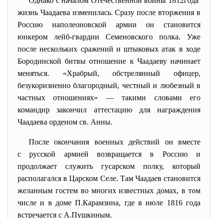
Однако с началом Отечественной войны 1812года
жизнь Чаадаева изменилась. Сразу после вторжения в
Россию наполеоновской армии он становится
юнкером лейб-гвардии Семеновского полка. Уже
после нескольких сражений и штыковых атак в ходе
Бородинской битвы отношение к Чаадаеву начинает
меняться. «Храбрый, обстрелянный офицер,
безукоризненно благородный, честный и любезный в
частных отношениях» — такими словами его
командир закончил аттестацию для награждения
Чаадаева орденом св. Анны.
После окончания военных действий он вместе
с русской армией возвращается в Россию и
продолжает служить гусарском полку, который
располагался в Царском Селе. Там Чаадаев становится
желанным гостем во многих известных домах, в том
числе и в доме П.Карамзина, где в июле 1816 года
встречается с А.Пушкиным.