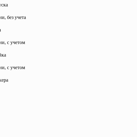
уска
и, без учета
а
и, с учетом
йка
и, с учетом
кера