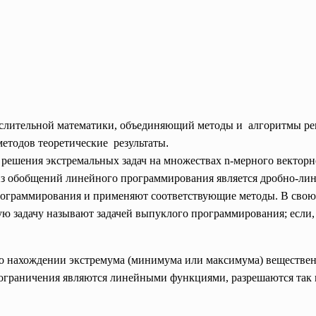
ислительной математики, объединяющий методы и алгоритмы ре
етодов теоретические результаты
.
Линейн
м решения
экстремальных задач
на множествах n-мерного
векторн
из обобщений линейного программирования является
дробно-ли
рограммирования
и применяют соответствующие методы. В свою 
ую задачу называют задачей
выпуклого программирования
; если
а о нахождении
экстремума
(
минимума
или
максимума
)
веществе
и ограничения являются линейными функциями, разрешаются та