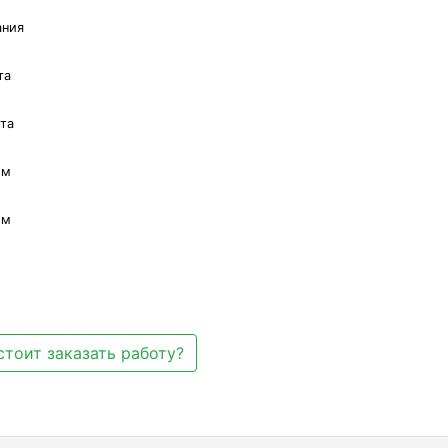
ания
та
ета
ом
ом
стоит заказать работу?