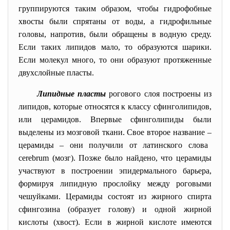
группируются таким образом, чтобы гидрофобные
хвосты были спрятаны от воды, а гидрофильные
головы, напротив, были обращены в водную среду.
Если таких липидов мало, то образуются шарики.
Если молекул много, то они образуют протяженные
двухслойные пласты.
Липидные пласты
рогового слоя построены из
липидов, которые относятся к классу сфинголипидов,
или церамидов. Впервые сфинголипиды были
выделены из мозговой ткани. Свое второе название
–
церамиды
–
они получили от латинского слова
cerebrum (мозг). Позже было найдено, что церамиды
участвуют в построении эпидермального барьера,
формируя липидную прослойку между роговыми
чешуйками. Церамиды состоят из жирного спирта
сфингозина (образует голову) и одной жирной
кислоты (хвост). Если в жирной кислоте имеются