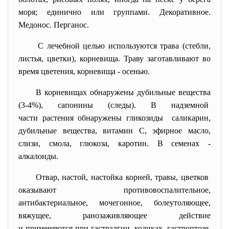
моря; единично или группами. Декоративное.
Медонос. Перганос.
С лечебной целью используются трава (стебли,
листья, цветки), корневища. Траву заготавливают во
время цветения, корневища - осенью.
В корневищах обнаружены дубильные вещества
(3-4%), сапонины (следы). В надземной
части растения обнаружены гликозиды саликарин,
дубильные вещества, витамин С, эфирное масло,
слизи, смола, глюкоза, каротин. В семенах -
алкалоиды.
Отвар, настой, настойка корней, травы, цветков
оказывают
противовоспалительное,
антибактериальное, мочегонное, болеутоляющее,
вяжущее, ранозаживляющее действие
и применяются при гастралгии, коликах, гастроптозе,