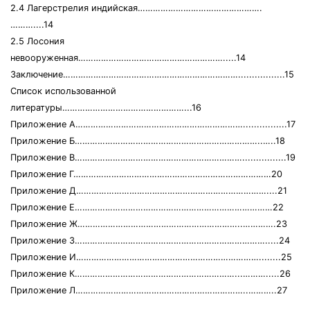
2.4 Лагерстрелия индийская………………………………………….
………....14
2.5 Лосония
невооруженная………………………………………………….....14
Заключение…………………………………………………………….................15
Список использованной
литературы…………………………………………...16
Приложение А…………………………………………………………................17
Приложение Б………………………………………………………………..…..18
Приложение В…………………………………………………………................19
Приложение Г……………………………………………………………………20
Приложение Д…………………………………………………………………....21
Приложение Е……………………………………………………………………22
Приложение Ж………………………………………………………..………….23
Приложение З………………………………………………………………….....24
Приложение И………………………………………………………………........25
Приложение К………………………………………………………...……….....26
Приложение Л…………………………………………………………..………..27