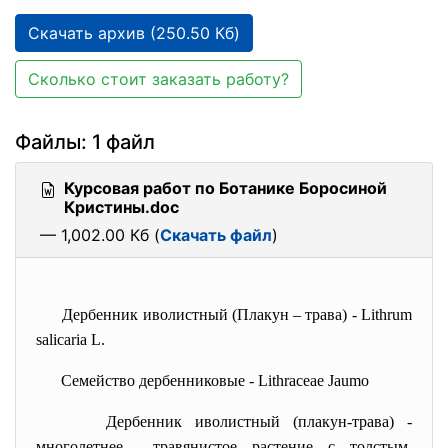
Скачать архив (250.50 Кб)
Сколько стоит заказать работу?
Файлы: 1 файл
Курсовая работ по Ботанике Боросиной
Кристины.doc
— 1,002.00 Кб (
Скачать файл
)
Дербенник иволистный (Плакун – трава) - Lithrum
salicaria L.
Семейство дербенниковые - Lithraceae Jaumo
Дербенник иволистный (плакун-трава) -
многолетнее травянистое растение с толстым