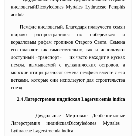
кисловатый
Dicotyledones
Myrtales
Lythraceae
Pemphis
acidula
Пемфис кисловатый
.
Благодаря плавучести семян
широко распространился по побережьям и
коралловым рифам тропиков Старого Света. Семена
его плавают как самостоятельно, так и используют
доступный «транспорт» — их часто находит в кусках
пемзы, вымываемой с вулканических островов, а
морские птицы разносят семена пемфиса вместе с его
ветками, которые они используют для строительства
гнезд.
2.4 Лагерстремия индийская Lagerstroemia indica
Двудольные
Миртовые
Дербенниковые
Лагерстремия индийская
Dicotyledones
Myrtales
Lythraceae
Lagerstroemia indi
ca