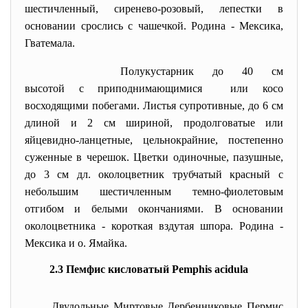
шестичленный, сиренево-розовый, лепестки в
основании срослись с чашечкой. Родина - Мексика,
Гватемала.
Полукустарник до 40 см
высотой с приподнимающимися или косо
восходящими побегами. Листья супротивные, до 6 см
длиной и 2 см шириной, продолговатые или
яйцевидно-ланцетные, цельнокрайние, постепенно
суженные в черешок. Цветки одиночные, пазушные,
до 3 см дл. околоцветник трубчатый красный с
небольшим шестичленным темно-фиолетовым
отгибом и белыми окончаниями. В основании
околоцветника - короткая вздутая шпора. Родина -
Мексика и о. Ямайка.
2.3 Пемфис кисловатый Pemphis acidula
Двудольные
Миртовые
Дербенниковые
Пермис