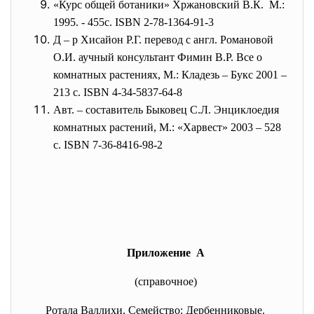
«Курс общей ботаники» Хржановский В.К. М.:
1995. - 455с. ISBN 2-78-1364-91-3
Д – р Хисайон Р.Г. перевод с англ. Романовой
О.И. аучный консультант Фимин В.Р. Все о
комнатных растениях, М.: Кладезь – Букс 2001 –
213 с. ISBN 4-34-5837-64-8
Авт. – составитель Быковец С.Л. Энциклоедия
комнатных растений, М.: «Харвест» 2003 – 528
с. ISBN 7-36-8416-98-2
Приложение А
(справочное)
Ротала Валлихи. Семейство: Дербенниковые.